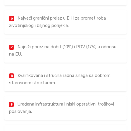
Najveći granični prelaz u BiH za promet roba
6
životinjskog i biljnog porijekla.
Najniži porez na dobit (10%) i PDV (17%) u odnosu
7
na EU.
Kvalifikovana i stručna radna snaga sa dobrom
8
starosnom strukturom.
Uređena infrastruktura i niski operativni troškovi
9
poslovanja.