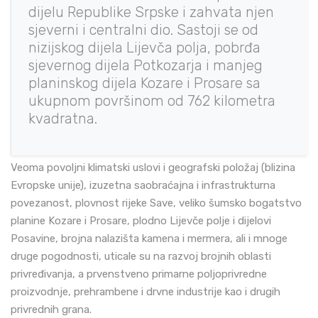
dijelu Republike Srpske i zahvata njen
sjeverni i centralni dio. Sastoji se od
nizijskog dijela Lijevča polja, pobrđa
sjevernog dijela Potkozarja i manjeg
planinskog dijela Kozare i Prosare sa
ukupnom površinom od 762 kilometra
kvadratna.
Veoma povoljni klimatski uslovi i geografski položaj (blizina
Evropske unije), izuzetna saobraćajna i infrastrukturna
povezanost, plovnost rijeke Save, veliko šumsko bogatstvo
planine Kozare i Prosare, plodno Lijevče polje i dijelovi
Posavine, brojna nalazišta kamena i mermera, ali i mnoge
druge pogodnosti, uticale su na razvoj brojnih oblasti
privređivanja, a prvenstveno primarne poljoprivredne
proizvodnje, prehrambene i drvne industrije kao i drugih
privrednih grana.