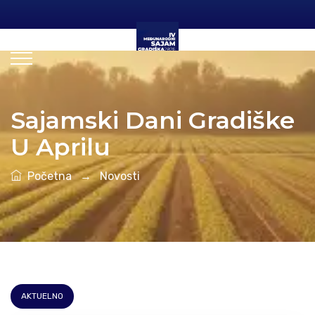
Sajamski Dani Gradiške
U Aprilu
Početna
→
Novosti
AKTUELNO