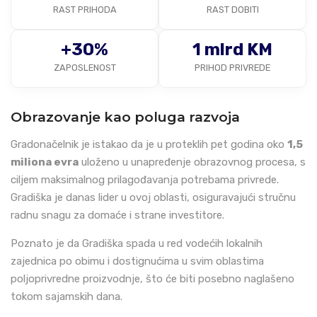
RAST PRIHODA
RAST DOBITI
+30%
1 mlrd KM
ZAPOSLENOST
PRIHOD PRIVREDE
Obrazovanje kao poluga razvoja
Gradonačelnik je istakao da je u proteklih pet godina oko
1,5
miliona evra
uloženo u unapređenje obrazovnog procesa, s
ciljem maksimalnog prilagođavanja potrebama privrede.
Gradiška je danas lider u ovoj oblasti, osiguravajući stručnu
radnu snagu za domaće i strane investitore.
Poznato je da Gradiška spada u red vodećih lokalnih
zajednica po obimu i dostignućima u svim oblastima
poljoprivredne proizvodnje, što će biti posebno naglašeno
tokom sajamskih dana.