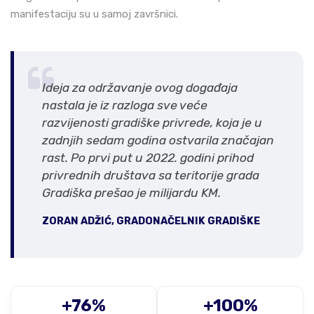
manifestaciju su u samoj završnici.
Ideja za održavanje ovog događaja
nastala je iz razloga sve veće
razvijenosti gradiške privrede, koja je u
zadnjih sedam godina ostvarila značajan
rast. Po prvi put u 2022. godini prihod
privrednih društava sa teritorije grada
Gradiška prešao je milijardu KM.
ZORAN ADŽIĆ, GRADONAČELNIK GRADIŠKE
+76%
+100%