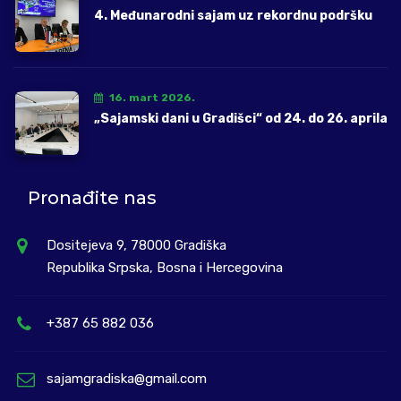
4. Međunarodni sajam uz rekordnu podršku
16. mart 2026.
„Sajamski dani u Gradišci“ od 24. do 26. aprila
Pronađite nas
Dositejeva 9, 78000 Gradiška
Republika Srpska, Bosna i Hercegovina
+387 65 882 036
sajamgradiska@gmail.com